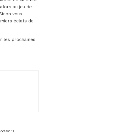
alors au jeu de
 Sinon vous
emiers éclats de
ur les prochaines
20250″]