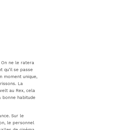
 On ne le ratera
nt qu’il se passe
e un moment unique,
frissons. La
welt au Rex, cela
la bonne habitude
nce. Sur le
on, le personnel
salles de cinéma…