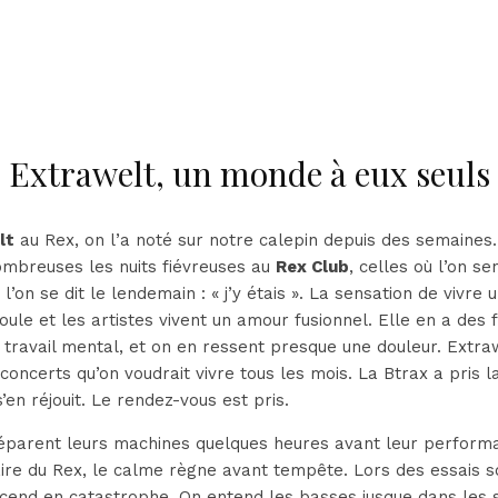
Extrawelt, un monde à eux seuls
lt
au Rex, on l’a noté sur notre calepin depuis des semaines.
ombreuses les nuits fiévreuses au
Rex Club
, celles où l’on se
l’on se dit le lendemain : « j’y étais ». La sensation de vivr
foule et les artistes vivent un amour fusionnel. Elle en a des 
travail mental, et on en ressent presque une douleur. Extra
 concerts qu’on voudrait vivre tous les mois. La Btrax a pris 
s’en réjouit. Le rendez-vous est pris.
parent leurs machines quelques heures avant leur performa
aire du Rex, le calme règne avant tempête. Lors des essais s
cend en catastrophe. On entend les basses jusque dans les 