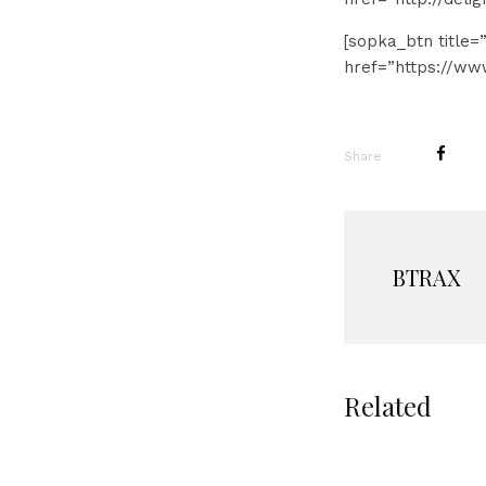
[sopka_btn title=
href=”https://w
Share
BTRAX
Related