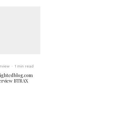
erview
·
1 min read
ightedblog.com
erview BTRAX