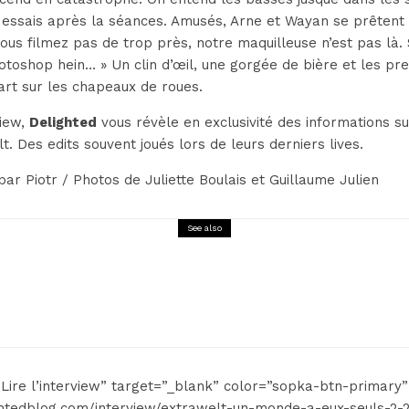
essais après la séances. Amusés, Arne et Wayan se prêtent 
nous filmez pas de trop près, notre maquilleuse n’est pas là.
otoshop hein… » Un clin d’œil, une gorgée de bière et les pr
part sur les chapeaux de roues.
view,
Delighted
vous révèle en exclusivité des informations s
t. Des edits souvent joués lors de leurs derniers lives.
par Piotr / Photos de Juliette Boulais et Guillaume Julien
See also
Interview
Delightedblog.com Interview BTRAX
”Lire l’interview” target=”_blank” color=”sopka-btn-primary”
ightedblog.com/interview/extrawelt-un-monde-a-eux-seuls-2-