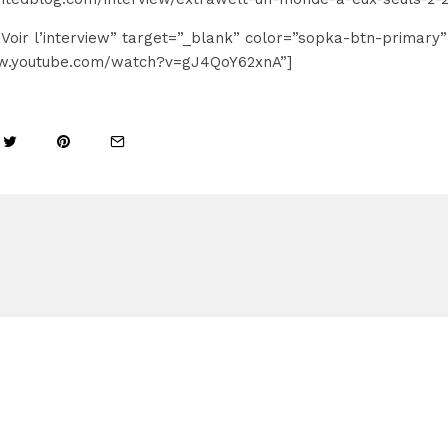
”Voir l’interview” target=”_blank” color=”sopka-btn-primary”
ww.youtube.com/watch?v=gJ4QoY62xnA”]